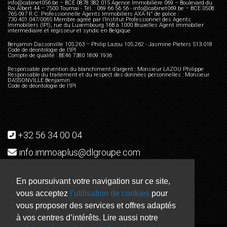
info@cabinet056.be – BCE 0878 382 015 Agence Immobilière 069 – Boulevard du
Roi Albert 44 – 7500 Tournai - Tél. : 069 66 56 56 - info@cabinet069.be – BCE 0508
765 097 R.C. Professionnelle Agents Immobiliers AXA N° de police :
730.401.047/0065 Membre agréé par l’Institut Professionnel des Agents
Immobiliers (IPI), rue du Luxembourg 16B à 1000 Bruxelles Agent immobilier
intermédiaire et régisseur et syndic en Belgique
Benjamin Dassonville 105.263 – Philip Lazou 105.262 - Jasmine Pieters 513.018
Code de déontologie de l’IPI
Compte de qualité : BE46 7380 1809 1936
Responsable prévention du blanchiment d’argent : Monsieur LAZOU Philippe
Responsable du traitement et du respect des données personnelles : Monsieur
DASSONVILLE Benjamin
Code de déontologie de l’IPI
+32 56 34 00 04
info.immoaplus@dlgroupe.com
Rue de Menin, 400 7700 Mouscron
En poursuivant votre navigation sur ce site,
vous acceptez
l’utilisation de cookies
pour
vous proposer des services et offres adaptés
à vos centres d’intérêts. Lire aussi notre