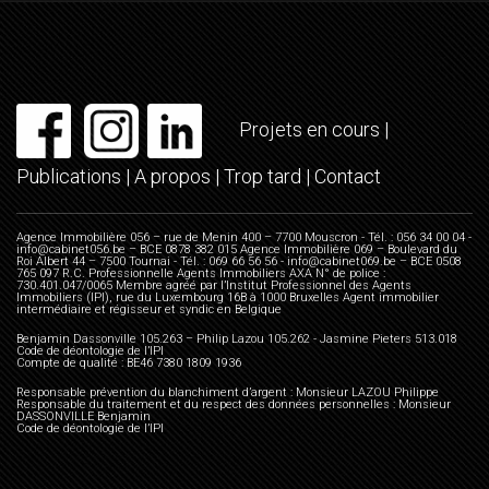
Projets en cours
|
Publications
|
A propos
|
Trop tard
|
Contact
Agence Immobilière 056 – rue de Menin 400 – 7700 Mouscron - Tél. : 056 34 00 04 -
info@cabinet056.be – BCE 0878 382 015 Agence Immobilière 069 – Boulevard du
Roi Albert 44 – 7500 Tournai - Tél. : 069 66 56 56 - info@cabinet069.be – BCE 0508
765 097 R.C. Professionnelle Agents Immobiliers AXA N° de police :
730.401.047/0065 Membre agréé par l’Institut Professionnel des Agents
Immobiliers (IPI), rue du Luxembourg 16B à 1000 Bruxelles Agent immobilier
intermédiaire et régisseur et syndic en Belgique
Benjamin Dassonville 105.263 – Philip Lazou 105.262 - Jasmine Pieters 513.018
Code de déontologie de l’IPI
Compte de qualité : BE46 7380 1809 1936
Responsable prévention du blanchiment d’argent : Monsieur LAZOU Philippe
Responsable du traitement et du respect des données personnelles : Monsieur
DASSONVILLE Benjamin
Code de déontologie de l’IPI