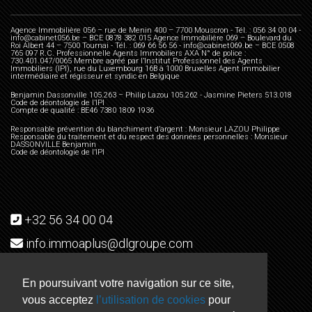
Agence Immobilière 056 – rue de Menin 400 – 7700 Mouscron - Tél. : 056 34 00 04 -
info@cabinet056.be – BCE 0878 382 015 Agence Immobilière 069 – Boulevard du
Roi Albert 44 – 7500 Tournai - Tél. : 069 66 56 56 - info@cabinet069.be – BCE 0508
765 097 R.C. Professionnelle Agents Immobiliers AXA N° de police :
730.401.047/0065 Membre agréé par l’Institut Professionnel des Agents
Immobiliers (IPI), rue du Luxembourg 16B à 1000 Bruxelles Agent immobilier
intermédiaire et régisseur et syndic en Belgique
Benjamin Dassonville 105.263 – Philip Lazou 105.262 - Jasmine Pieters 513.018
Code de déontologie de l’IPI
Compte de qualité : BE46 7380 1809 1936
Responsable prévention du blanchiment d’argent : Monsieur LAZOU Philippe
Responsable du traitement et du respect des données personnelles : Monsieur
DASSONVILLE Benjamin
Code de déontologie de l’IPI
+32 56 34 00 04
info.immoaplus@dlgroupe.com
Rue de Menin, 400 7700 Mouscron
En poursuivant votre navigation sur ce site,
vous acceptez
l’utilisation de cookies
pour