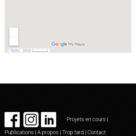
Projets en cours
|
Publications
|
A propos
|
Trop tard
|
Contact